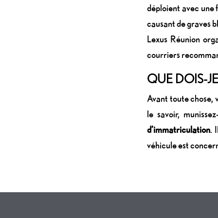
déploient avec une f
causant de graves b
Lexus Réunion orga
courriers recommand
QUE DOIS-JE
Avant toute chose, v
le savoir, muniss
d’immatriculation
. 
véhicule est concern