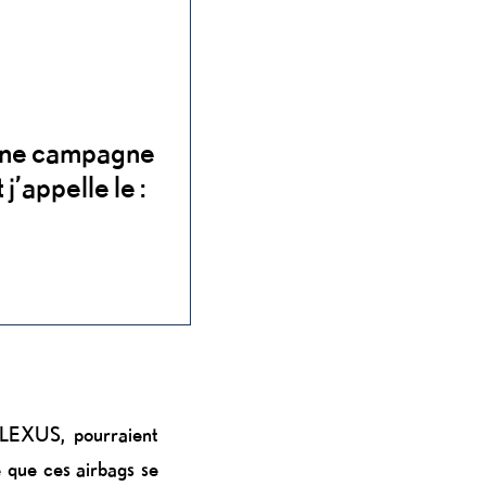
r une campagne
’appelle le :
s LEXUS, pourraient
e que ces airbags se