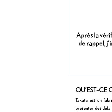
Après la véri
de rappel, j
QU’EST–CE Q
Takata est un fabr
présenter des défai