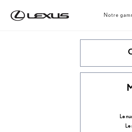
Notre gam
C
M
Le nu
Le