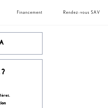
Financement
Rendez-vous SAV
TA
 ?
tères.
tion